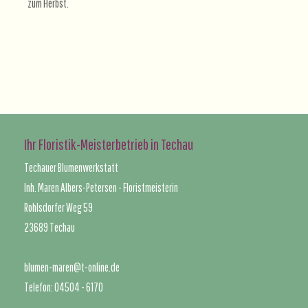
zum Herbst.
Ihr Floristik-Meisterbetrieb in Techau
Techauer Blumenwerkstatt
Inh. Maren Albers-Petersen - Floristmeisterin
Rohlsdorfer Weg 59
23689 Techau
blumen-maren@t-online.de
Telefon: 04504 - 6170